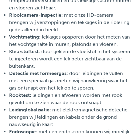
temperatuurverschillen en dus lekkages achter muren
en vloeren zichtbaar.
Rioolcamera-inspectie:
met onze HD-camera
brengen wij verstoppingen en lekkages in de riolering
gedetailleerd in beeld.
Vochtmeting:
lekkages opsporen door het meten van
het vochtgehalte in muren, plafonds en vloeren.
Kleurstoftest:
door gekleurde vloeistof in het systeem
te injecteren wordt een lek beter zichtbaar aan de
buitenkant.
Detectie met formeergas:
door leidingen te vullen
met een speciaal gas meten wij nauwkeurig waar het
gas ontsnapt om het lek op te sporen.
Rooktest:
leidingen en afvoeren worden met rook
gevuld om te zien waar de rook ontsnapt.
Leidinglokalisatie:
met elektromagnetische detectie
brengen wij leidingen en kabels onder de grond
nauwkeurig in kaart.
Endoscopie:
met een endoscoop kunnen wij moeilijk