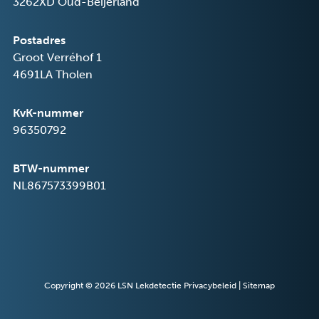
3262XD Oud-Beijerland
Postadres
Groot Verréhof 1
4691LA Tholen
KvK-nummer
96350792
BTW-nummer
NL867573399B01
Copyright © 2026
LSN Lekdetectie
Privacybeleid
|
Sitemap